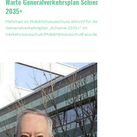
FAZ, 21.01.2026
Mit der U-Bahn zur Sachsenhäuser
Warte Generalverkehrsplan Schiene
2035+
Mehrheit im Mobilitätsausschuss stimmt für den
Generalverkehrsplan „Schiene 2035+": Im
Verkehrsausschuß (Mobilitätsausschuß) wurde
am Montag, den 19.1.2026, über den
Generalverkehrsplan „Schiene 2035+“ berichtet.
Frank Nagel (CDU) erinnerte daran, dass die
frühere Einschätzung auf Zahlen aus dem Jahr
1976 beruht habe. Es sei gut, dass die Potentiale
jetzt sauber erarbeitet worden seien. Die CDU
fordert in einem Antrag, die elf städtischen
Projekte mit Prioritäten zu versehen