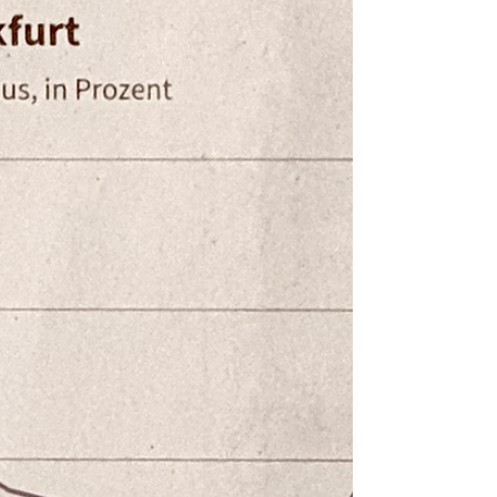
geworden. Der bau neuer Schienenwege nimmt
viel Zeit in Anspruch. Auf die Herausforderungen
der Verkehrspolitik geben die Parteien vor der
Kommunalwahl am 15. März unterschiedliche
Antworten. Anwohner freuen sich über weniger
Autoverkehr, Geschäftsleute klagen über
sinkende Umsätze: An der Fahrradstraße
Grüneburgweg zeigen sich die Gegensä