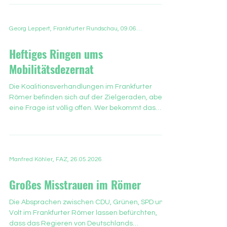
vorliegt. Auch die Verteilung der
Dezernatsposten steht fest. Manchmal geht es
ja dann doch sehr schnell. Die Einladung an die
Presse ging nach Mitternacht raus.
Georg Leppert, Frankfurter Rundschau, 09.06.2026
Dementsprechend hatte es der eine
Korrespondent oder die andere
Heftiges Ringen ums
Korrespondentin nicht rechtzeitig zur
Pressekonferenz am Donnerstagmorgen um 10
Mobilitätsdezernat
Uhr in den Römer geschafft, was für viele
Medienvertre
Die Koalitionsverhandlungen im Frankfurter
Römer befinden sich auf der Zielgeraden, aber
eine Frage ist völlig offen. Wer bekommt das
Mobilitätsdezernat? Sowohl CDU als auch Grüne
erheben nach FR-Informationen Ansprüche.
Derzeit wird das Dezernat von Wolfgang Siefert
(Grüne) geführt - und geht es nach seiner Partei,
Manfred Köhler, FAZ, 26.05.2026
dann bleibt das auch so. Das Ressort ist für die
Grünen wichtig, weil Klimaschutz und Mobilität
Großes Misstrauen im Römer
für sie zusammengehören. Abgesehen davon ist
es ein Dezernat mit w
Die Absprachen zwischen CDU, Grünen, SPD und