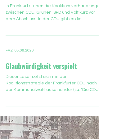
(Grüne) geführt – und geht es nach seiner
Verkehrspolitik gefährdet
In Frankfurt stehen die Koalitionsverhandlungen
zwischen CDU, Grünen, SPD und Volt kurz vor
dem Abschluss. In der CDU gibt es die
Befürchtung, dass die Partei ihre
Wahlversprechen in der Verkehrspolitik nicht
verwirklichen kann. Im Kommunalwahlprogramm
der Frankfurter CDU sind klare Ansagen
FAZ, 08.06.2026
enthalten: Der Abbau von Parkplätzen soll
gestoppt werden, die Hauptverkehrsachsen
Glaubwürdigkeit verspielt
sollen für den Autoverkehr leistungsfähig
bleiben. Kritisch geprüft werden soll demnach
Dieser Leser setzt sich mit der
auch die fahrradf
Koalitionsstrategie der Frankfurter CDU nach
der Kommunalwahl auseinander (zu: "Die CDU
im Bündnislabyrinth" und "Schmerzgrenze ist
ausgereizt", F.A.Z. vom 30. Mai, und "Wenig
Hoffnung auf Politikwechsel", F.A.Z. vom 29. Mai)
Vor knapp drei Jahren, im Oktober 2023, hat die
F.A.Z. meinen Leserbrief veröffentlicht („Keine