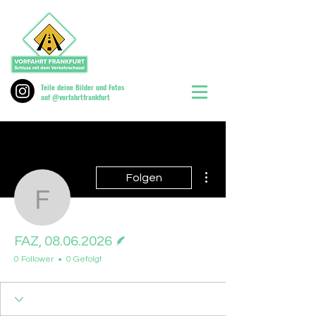
Teile deine Bilder und Fotos
auf @vorfahrtfrankfurt
Weitere Optionen
Folgen
FAZ, 08.06.2026
Autor
FAZ, 08.06.2026
0 Follower
0 Gefolgt