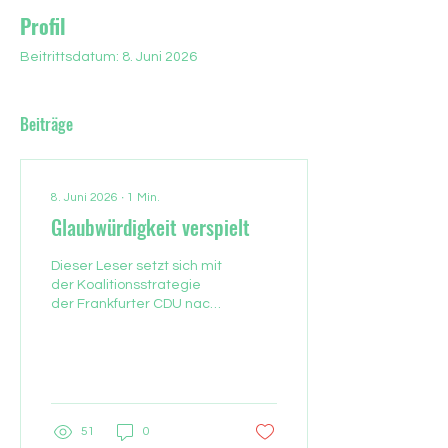
Profil
Beitrittsdatum: 8. Juni 2026
Beiträge
8. Juni 2026
∙
1
Min.
Glaubwürdigkeit verspielt
Dieser Leser setzt sich mit
der Koalitionsstrategie
der Frankfurter CDU nach
der Kommunalwahl
auseinander (zu: "Die CDU
im Bündnislabyrinth" und
"Schmerzgrenze ist
ausgereizt", F.A.Z. vom 30.
Mai, und "Wenig Hoffnung
51
0
auf Politikwechsel", F.A.Z.