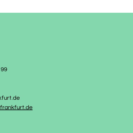
Beteiligten versic
199
kfurt.de
frankfurt.de