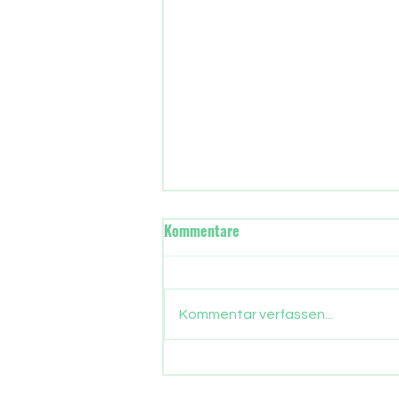
Wann übernimmt in Frankfurt
Kommentare
die neue Stadtregierung?
Gut drei Monate sind
vergangen, seit die Frankfurter
Kommentar verfassen...
ein neues Stadtparlament
gewählt haben. Nun gehen auch
die Parlamentarier in die
Sommerpause. Zeit, Bilanz zu