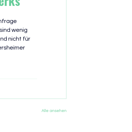
erks
frage 
sind wenig 
d nicht für 
rsheimer 
Alle ansehen