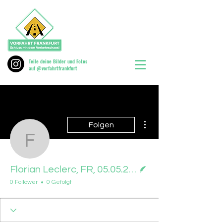
Teile deine Bilder und Fotos
auf @vorfahrtfrankfurt
Weitere Optionen
Folgen
Florian Leclerc, FR, 05
Autor
Florian Leclerc, FR, 05.05.2025
0 Follower
0 Gefolgt