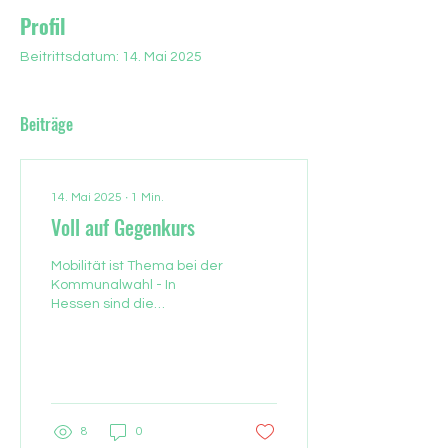
Profil
Beitrittsdatum: 14. Mai 2025
Beiträge
14. Mai 2025
∙
1
Min.
Voll auf Gegenkurs
Mobilität ist Thema bei der
Kommunalwahl - In
Hessen sind die
Kommunalwahlwahlen im
Frühjahr 2026, ein
genauer Ter- min steht
noch nicht...
8
0