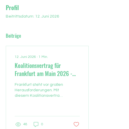
Profil
Beitrittsdatum: 12. Juni 2026
Beiträge
12. Juni 2026
∙
1
Min.
Koalitionsvertrag für
Frankfurt am Main 2026 -
2031
Frankfurt steht vor großen
Herausforderungen. Mit
diesem Koalitionsvertrag
legen wir die Grundlage
für eine verlässliche
Zusammenarbeit in den
Jahren 2026 bis 2031. Wir
wollen Frankfurt
48
0
entschlossen gestalten,