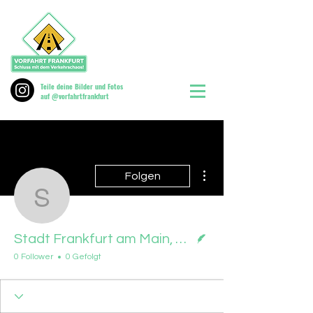
Teile deine Bilder und Fotos
auf @vorfahrtfrankfurt
Weitere Optionen
Folgen
Stadt Frankfurt am Mai
Autor
Stadt Frankfurt am Main, Frankfurt gemeinsam unterwegs, 11.06.2026
0 Follower
0 Gefolgt