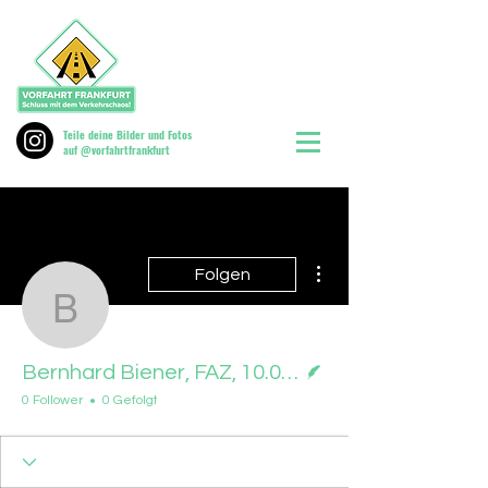
Teile deine Bilder und Fotos
auf @vorfahrtfrankfurt
Weitere Optionen
Folgen
Bernhard Biener, FAZ, 
Autor
Bernhard Biener, FAZ, 10.05.2025
0 Follower
0 Gefolgt