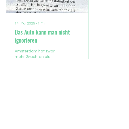
14. Mai 2025
∙
1
Min.
Das Auto kann man nicht
ignorieren
Amsterdam hat zwar
mehr Grachten als
Frankfurt. Ansonsten soll
es der Stadt am Main
jedoch als Vorbild dienen.
Kommentar lesen
3
0
KONTAKT