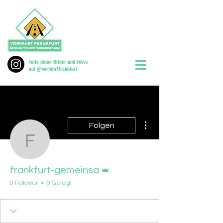
Teile deine Bilder und Fotos
auf @vorfahrtfrankfurt
Weitere Optionen
Folgen
frankfurt-gemeinsa
Administrator
frankfurt-gemeinsa
0 Follower
0 Gefolgt