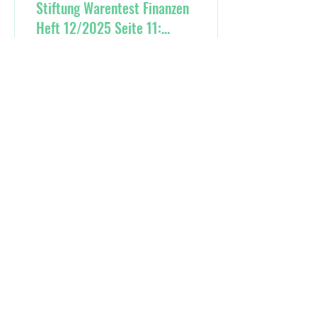
Stiftung Warentest Finanzen
Heft 12/2025 Seite 11:
Fahrradstraße wieder
abgeschafft
2
0
Mehr laden
KONTAKT
Verantwortlicher:
Vorfahrt Frankfurt e.V.