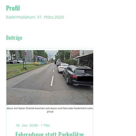
Profil
Beitrittsdatum: 31. März 2025
Beiträge
16. Jan. 2026
∙
1
Min.
Fahrradspur statt Parkplätze