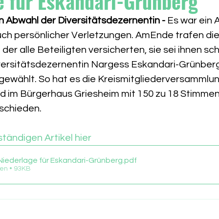
 für Eskandari-Grünberg
 Abwahl der Diversitätsdezernentin - 
Es war ein 
ch persönlicher Verletzungen. AmEnde trafen die
der alle Beteiligten versicherten, sie sei ihnen sch
iversitätsdezernentin Nargess Eskandari-Grünberg
ewählt. So hat es die Kreismitgliederversammlun
im Bürgerhaus Griesheim mit 150 zu 18 Stimmen 
schieden.
ständigen Artikel hier
iederlage für Eskandari-Grünberg
.pdf
en • 93KB