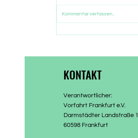
Gut drei Monate sind
vergangen, seit die Frankfurter
Kommentar verfassen...
ein neues Stadtparlament
gewählt haben. Nun gehen auch
die Parlamentarier in die
Sommerpause. Zeit, Bilanz zu
ziehen, was aus dem
Wählervotum gewor
KONTAKT
Verantwortlicher:
Vorfahrt Frankfurt e.V.
Darmstädter Landstraße 
60598 Frankfurt