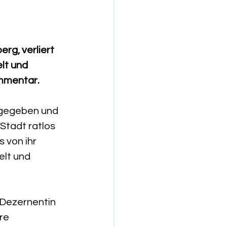
g, verliert 
lt und 
ommentar.
tgegeben und 
Stadt ratlos 
 von ihr 
lt und 
Dezernentin 
re 