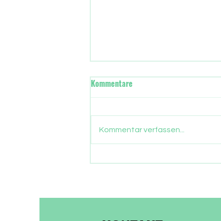
Wann übernimmt in Frankfurt
Kommentare
die neue Stadtregierung?
Gut drei Monate sind
vergangen, seit die Frankfurter
Kommentar verfassen...
ein neues Stadtparlament
gewählt haben. Nun gehen auch
die Parlamentarier in die
Sommerpause. Zeit, Bilanz zu
ziehen, was aus dem
Wählervotum gewor