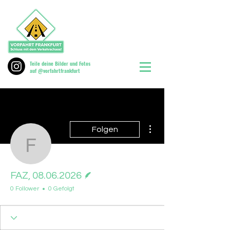
Teile deine Bilder und Fotos
auf @vorfahrtfrankfurt
Weitere Optionen
Folgen
FAZ, 08.06.2026
Autor
FAZ, 08.06.2026
0 Follower
0 Gefolgt