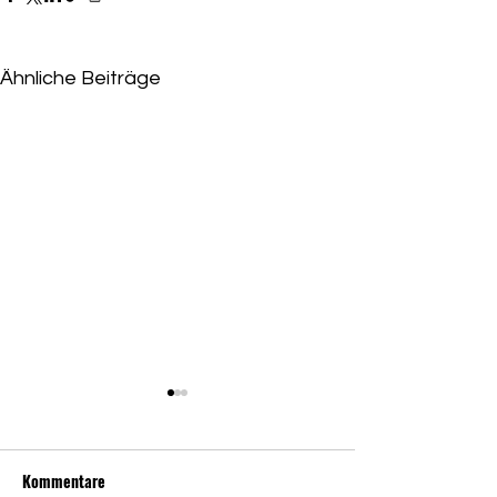
Ähnliche Beiträge
Niederlage für Eskandari-
Grünberg
Kommentare
Grüne beschließen Abwahl