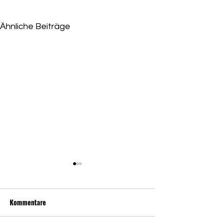
Ähnliche Beiträge
Niederlage für Eskandari-
Grünberg
Kommentare
Grüne beschließen Abwahl
der Diversitätsdezernentin -