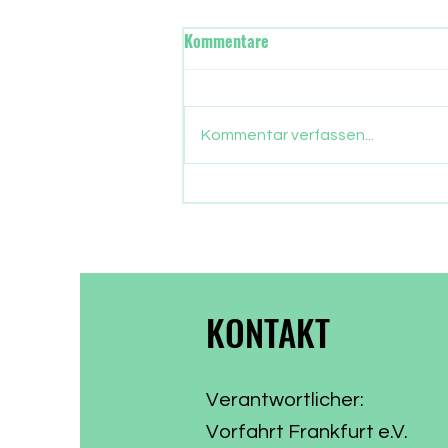
Wann übernimmt in Frankfurt
Kommentare
die neue Stadtregierung?
Gut drei Monate sind
vergangen, seit die Frankfurter
Kommentar verfassen...
ein neues Stadtparlament
gewählt haben. Nun gehen auch
die Parlamentarier in die
Sommerpause. Zeit, Bilanz zu
ziehen, was aus dem
Wählervotum gewor
KONTAKT
Verantwortlicher:
Vorfahrt Frankfurt e.V.