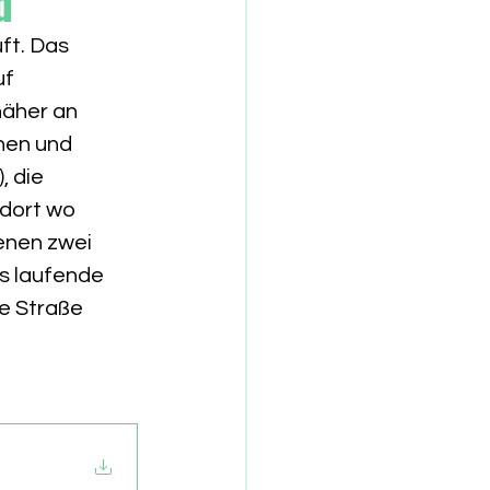
d
ft. Das 
uf
näher an
nnen und
, die
 dort wo
enen zwei
as laufende
ie Straße