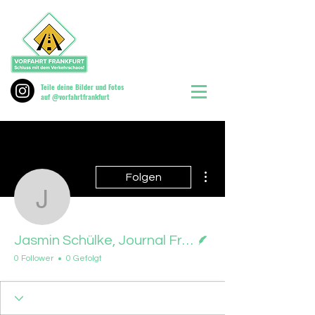
Teile deine Bilder und Fotos
auf @vorfahrtfrankfurt
Weitere Optionen
Folgen
Jasmin Schülke, Journal
Autor
Jasmin Schülke, Journal Frankfurt, 23.06.26
0 Follower
0 Gefolgt