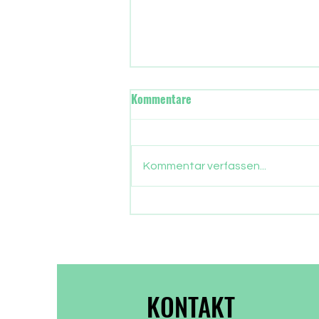
Wann übernimmt in Frankfurt
Kommentare
die neue Stadtregierung?
Gut drei Monate sind
vergangen, seit die Frankfurter
Kommentar verfassen...
ein neues Stadtparlament
gewählt haben. Nun gehen auch
die Parlamentarier in die
Sommerpause. Zeit, Bilanz zu
ziehen, was aus dem
Wählervotum gewor
KONTAKT