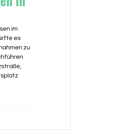
en in
sen im 
rfte es 
nahmen zu 
chführen 
straße, 
splatz 