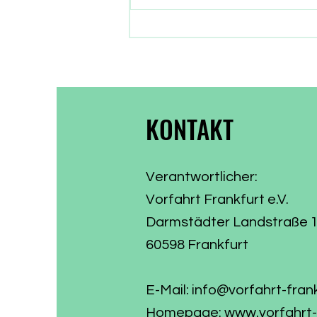
gewählt haben. Nun gehen auch
die Parlamentarier in die
Sommerpause. Zeit, Bilanz zu
ziehen, was aus dem
Wählervotum gewor
KONTAKT
Verantwortlicher:
Vorfahrt Frankfurt e.V.
Darmstädter Landstraße 
60598 Frankfurt
E-Mail:
info@vorfahrt-fran
Homepage:
www.vorfahrt-