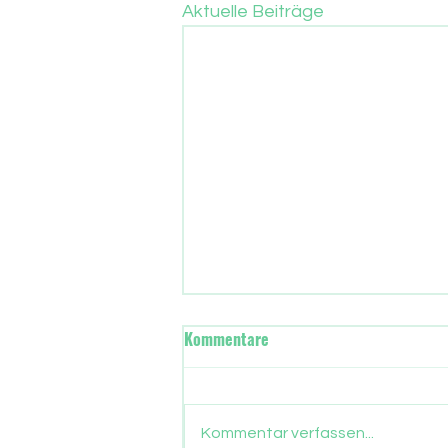
Aktuelle Beiträge
Wann übernimmt in Frankfurt
Kommentare
die neue Stadtregierung?
Gut drei Monate sind
vergangen, seit die Frankfurter
Kommentar verfassen...
ein neues Stadtparlament