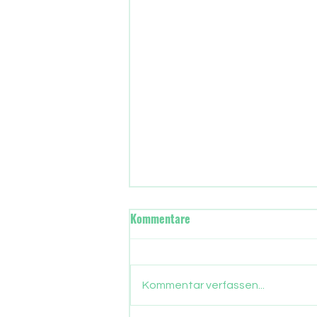
Wann übernimmt in Frankfurt
Kommentare
die neue Stadtregierung?
Gut drei Monate sind
vergangen, seit die Frankfurter
Kommentar verfassen...
ein neues Stadtparlament
gewählt haben. Nun gehen auch