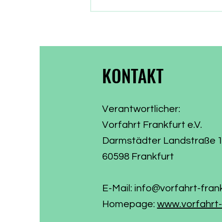
die Parlamentarier in die
Sommerpause. Zeit, Bilanz zu
ziehen, was aus dem
Wählervotum gewor
KONTAKT
Verantwortlicher:
Vorfahrt Frankfurt e.V.
Darmstädter Landstraße 
60598 Frankfurt
E-Mail:
info@vorfahrt-fran
Homepage:
www.vorfahrt-