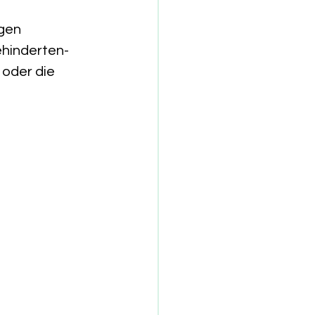
gen 
ehinderten-
oder die 