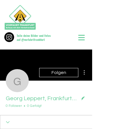
Teile deine Bilder und Fotos
auf @vorfahrtfrankfurt
Weitere Optionen
Folgen
Georg Leppert, Frankfu
Autor
Georg Leppert, Frankfurter Rundschau, 09.06.2026
0 Follower
0 Gefolgt