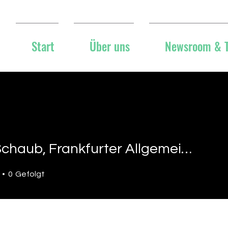
Start
Über uns
Newsroom & 
Jörg Schaub, Frankfurter Allgemeine Zeitung, 10.09.2023
ub, Frankfurter Allgemeine 
0
Gefolgt