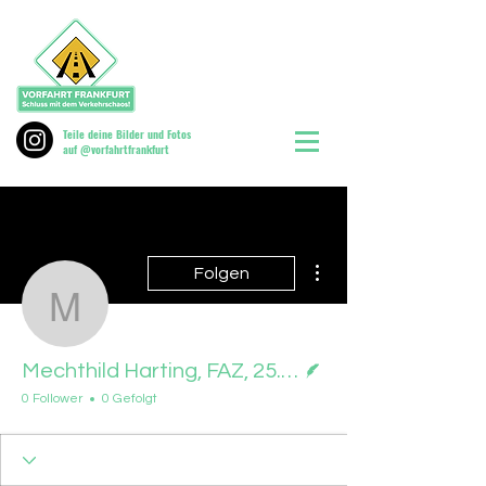
Teile deine Bilder und Fotos
auf @vorfahrtfrankfurt
Weitere Optionen
Folgen
Mechthild Harting, FAZ,
Autor
Mechthild Harting, FAZ, 25.06.2026
0 Follower
0 Gefolgt