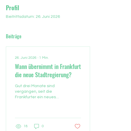
Profil
Beitrittsdatum: 26. Juni 2026
Beiträge
26. Juni 2026
∙
1
Min.
Wann übernimmt in Frankfurt
die neue Stadtregierung?
Gut drei Monate sind
vergangen, seit die
Frankfurter ein neues
Stadtparlament gewählt
haben. Nun gehen auch
die Parlamentarier in die
Sommerpause. Zeit,
Bilanz zu ziehen, was aus
18
0
dem Wählervotum