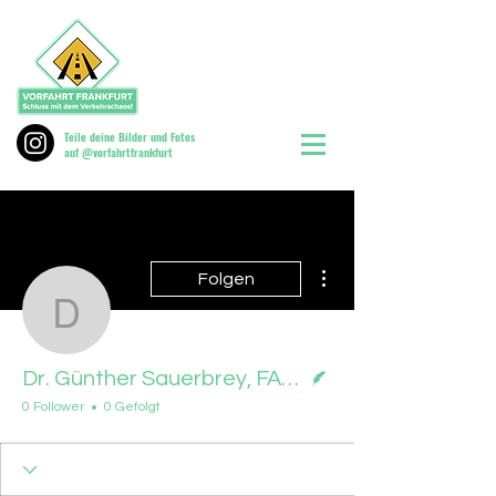
Teile deine Bilder und Fotos
auf @vorfahrtfrankfurt
Weitere Optionen
Folgen
Dr. Günther Sauerbrey, 
Autor
Dr. Günther Sauerbrey, FAZ, 03.11.2025
0 Follower
0 Gefolgt