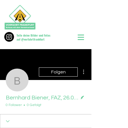
Teile deine Bilder und Fotos
auf @vorfahrtfrankfurt
Weitere Optionen
Folgen
Bernhard Biener, FAZ, 
Autor
Bernhard Biener, FAZ, 26.09.2025
0 Follower
0 Gefolgt