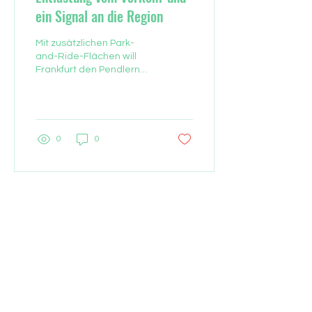
ein Signal an die Region
Mit zusätzlichen Park-
and-Ride-Flächen will
Frankfurt den Pendlern
ein Angebot unterbreiten.
Für die meisten
Parkplätze müssen
allerdings...
0
0
KONTAKT
Verantwortlicher:
Vorfahrt Frankfurt e.V.
Darmstädter Landstraße 199
60598 Frankfurt