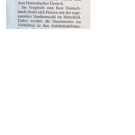
KONTAKT
Verantwortlicher:
Vorfahrt Frankfurt e.V.
Darmstädter Landstraße 199
60598 Frankfurt
E-Mail:
info@vorfahrt-frankfurt.de