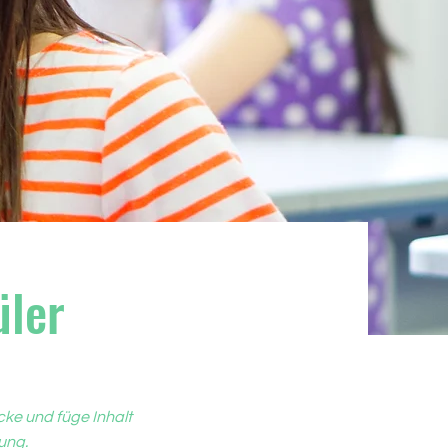
üler
cke und füge Inhalt
ung.