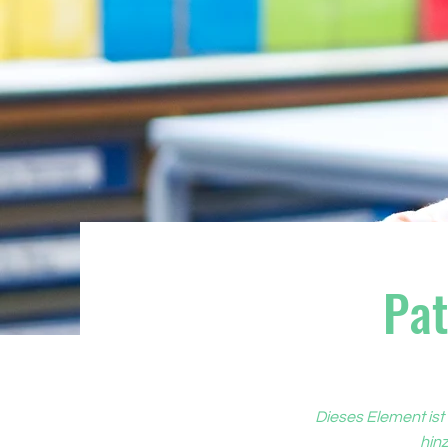
Pat
Dieses Element ist
hinz