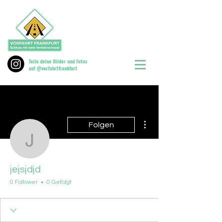
Teile deine Bilder und Fotos
auf @vorfahrtfrankfurt
Weitere Optionen
Folgen
jejsjdjd
jejsjdjd
0 Follower
0 Gefolgt