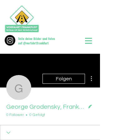
Teile deine Bilder und Fotos
auf @vorfahrtfrankfurt
Weitere Optionen
Folgen
George Grodensky, Fran
Autor
George Grodensky, Frankfurter Rundschau, 16.01.24
0 Follower
0 Gefolgt