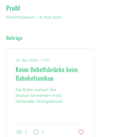
Profil
Beitrittsdatum: 14. Mai 2025
Beiträge
23. Apr. 2024
∙
1
Min.
Keine Behelfsbrücke beim
Bahnhofsumbau
Die Bahn saniert die
Station Griesheim trotz
fehlender Omegabrücke.
Die Unterführung an der
Ostseite des Bahnhofs ist
damit für sieben...
2
0