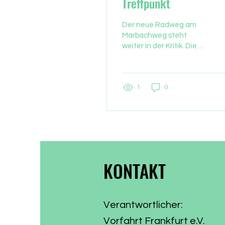
Treffpunkt
Der neue Radweg am
Marbachweg steht
weiter in der Kritik. Die
CDU fordert ihn
zurückzubauen. Auch der
Platz vor der Ladenzeile
1
0
am Haus...
KONTAKT
Verantwortlicher:
Vorfahrt Frankfurt e.V.