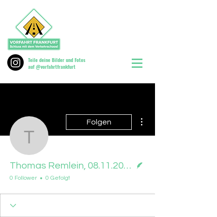
Teile deine Bilder und Fotos
auf @vorfahrtfrankfurt
Weitere Optionen
Folgen
Thomas Remlein, 08.11
Autor
Thomas Remlein, 08.11.2025
0 Follower
0 Gefolgt