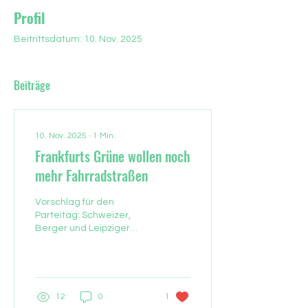
Profil
Beitrittsdatum: 10. Nov. 2025
Beiträge
10. Nov. 2025
∙
1
Min.
Frankfurts Grüne wollen noch
mehr Fahrradstraßen
Vorschlag für den
Parteitag: Schweizer,
Berger und Leipziger
Straße sollen komplett
autofrei werden:
Frankfurts Grüne planen
neue Fahrradstraßen.
Nach den umstrittenen
12
0
1
Fahrradstraßen im Oeder