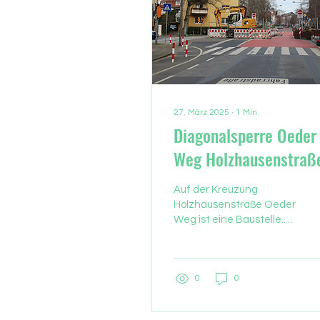
27. März 2025
∙
1
Min.
Diagonalsperre Oeder
Weg Holzhausenstraß
und die Hilfsfristen
Auf der Kreuzung
Holzhausenstraße Oeder
Weg ist eine Baustelle.
Durch diese
Diagonalsperre können
die Feuerwehr- oder
0
0
Krankenfahrzeuge nicht
mehr durchfahren. Der
Feuerwehr Frankfurt sind