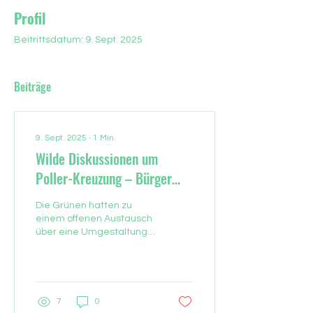
Profil
Beitrittsdatum: 9. Sept. 2025
Beiträge
9. Sept. 2025
∙
1
Min.
Wilde Diskussionen um
Poller-Kreuzung – Bürger
zwischen Verständnis und
Die Grünen hatten zu
Zorn
einem offenen Austausch
über eine Umgestaltung
der Poller-Kreuzung im
Frankfurter Stadtteil
Praunheim eingeladen.
Es...
7
0