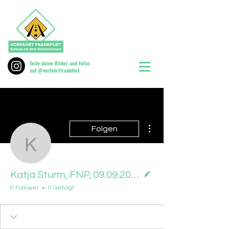
Teile deine Bilder und Fotos
auf @vorfahrtfrankfurt
Weitere Optionen
Folgen
Katja Sturm, FNP, 09.0
Autor
Katja Sturm, FNP, 09.09.2025
0 Follower
0 Gefolgt