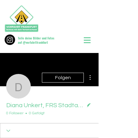
Teile deine Bilder und Fotos
auf @vorfahrtfrankfurt
Weitere Optionen
Folgen
Diana Unkert, FRS Stad
Autor
Diana Unkert, FRS Stadtausgabe, 14.01.25
0 Follower
0 Gefolgt