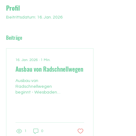
Profil
Beitrittsdatum: 16. Jan. 2026
Beiträge
16. Jan. 2026
∙
1
Min.
Ausbau von Radschnellwegen
Ausbau von
Radschnellwegen
beginnt - Wiesbaden
schließt Lücken im Netz /
Innerstädtische
Fahrradstraßen sollen
Durchgangsverkehr
reduzieren. Wiesbaden
treibt den
1
0
Radwegeausbau voran.