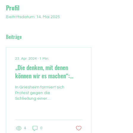
Profil
Beitrittsdatum: 14. Mai 2025
Beiträge
23. Apr. 2024
∙
1
Min.
„Die denken, mit denen
können wir es machen“:
Geteiltes Griesheim kämpft
In Griesheim formiert sich
für eine Brücke
Protest gegen die
Schließung einer
wichtigen
Fußgängerunterführung.
Die Bürger fordern eine
Behelfsbrücke und...
4
0