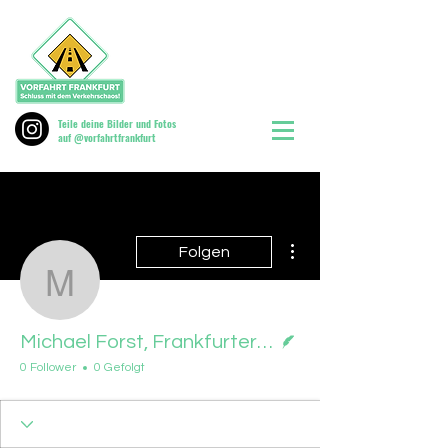
Teile deine Bilder und Fotos
auf @vorfahrtfrankfurt
Weitere Optionen
Folgen
Michael Forst, Frankfur
Autor
Michael Forst, Frankfurter Rundschau, 04.02.24
0 Follower
0 Gefolgt