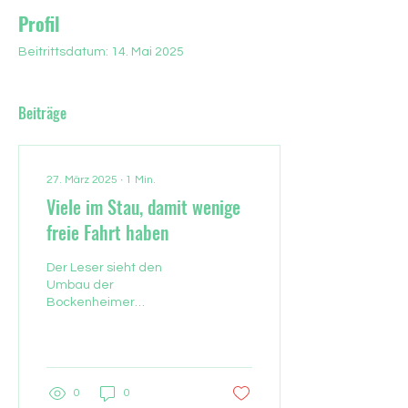
Profil
Beitrittsdatum: 14. Mai 2025
Beiträge
27. März 2025
∙
1
Min.
Viele im Stau, damit wenige
freie Fahrt haben
Der Leser sieht den
Umbau der
Bockenheimer
Landstraße in Frankfurt
zugunsten der Radfahrer
kritisch. Den sehr
begrüßenswerten...
0
0