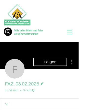
Teile deine Bilder und Fotos
auf @vorfahrtfrankfurt
Weitere Optionen
Folgen
FAZ, 03.02.2025
Autor
FAZ, 03.02.2025
0 Follower
0 Gefolgt