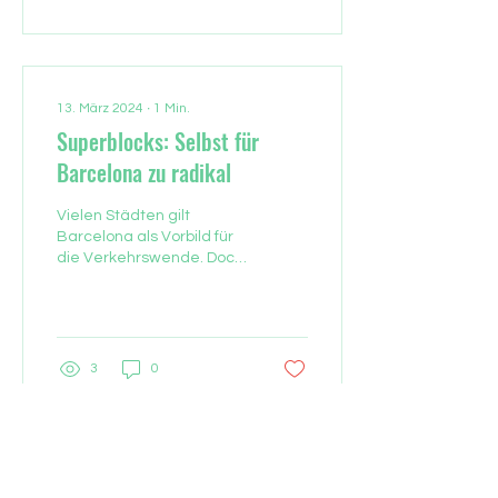
13. März 2024
∙
1
Min.
Superblocks: Selbst für
Barcelona zu radikal
Vielen Städten gilt
Barcelona als Vorbild für
die Verkehrswende. Doch
nun soll dort eine neu
eingeweihte
Fußgängerzone
rückgebaut werden....
3
0
KONTAKT