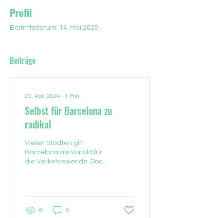
Profil
Beitrittsdatum: 14. Mai 2025
Beiträge
23. Apr. 2024
∙
1
Min.
Selbst für Barcelona zu
radikal
Vielen Städten gilt
Barcelona als Vorbild für
die Verkehrswende. Doch
nun soll dort eine neu
eingeweihte
Fußgängerzone
rückgebaut werden....
6
0