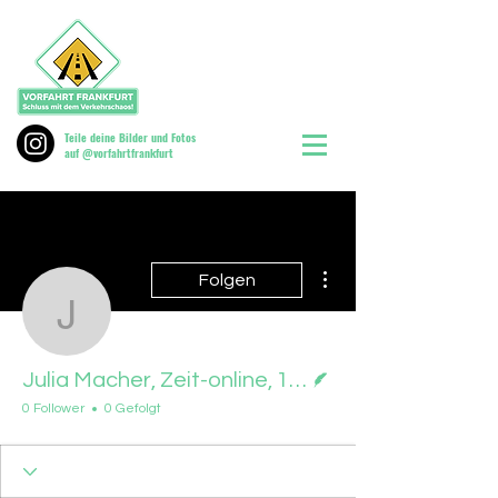
Teile deine Bilder und Fotos
auf @vorfahrtfrankfurt
Weitere Optionen
Folgen
Julia Macher, Zeit-onlin
Autor
Julia Macher, Zeit-online, 13.09.23
0 Follower
0 Gefolgt