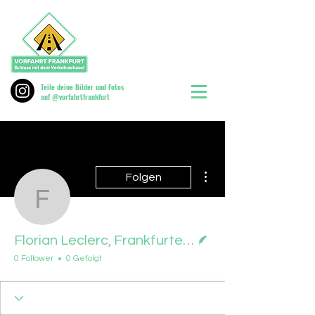
Teile deine Bilder und Fotos
auf @vorfahrtfrankfurt
Weitere Optionen
Folgen
Florian Leclerc, Frankf
Autor
Florian Leclerc, Frankfurter Rundschau, 06.05.2024
0 Follower
0 Gefolgt