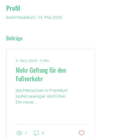
Profil
Beitrittsdatum: 14. Mai 2025
Beiträge
4. Dez. 2024
∙
1
Min.
Mehr Geltung für den
Fußverkehr
Die Menschen in Frankfurt
laufen weniger als früher.
Die neue
Fußgängerbeauftragte
will das ändern. Autos, die
auf dem Gehweg
parken;...
1
0