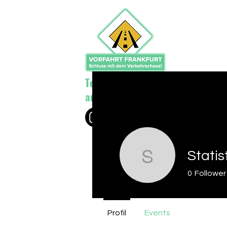
Teile deine Bilder und Fotos
auf @vorfahrtfrankfurt
Statis
Statistik
0
Follower
Profil
Events