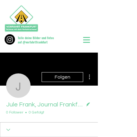
Teile deine Bilder und Fotos
auf @vorfahrtfrankfurt
Weitere Optionen
Folgen
Jule Frank, Journal Fran
Autor
Jule Frank, Journal Frankfurt, 13.10.2025
0 Follower
0 Gefolgt