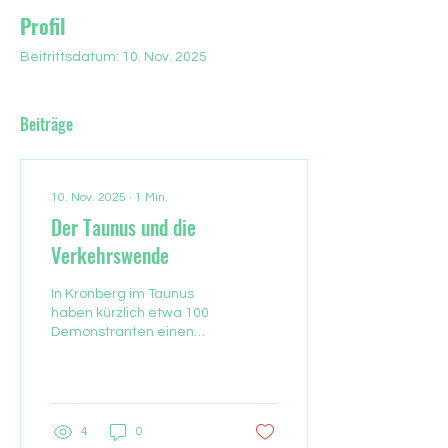
Profil
Beitrittsdatum: 10. Nov. 2025
Beiträge
10. Nov. 2025
∙
1
Min.
Der Taunus und die
Verkehrswende
In Kronberg im Taunus
haben kürzlich etwa 100
Demonstranten einen
verlässlichen S-Bahn-
Verkehr gefordert. Bei der
Kundgebung am Bahnhof
machten die Pendler und
Vertreter von Verkehrs-
4
0
und Umweltverbänden