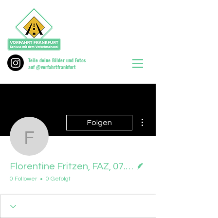
Teile deine Bilder und Fotos
auf @vorfahrtfrankfurt
Weitere Optionen
Folgen
Florentine Fritzen, FAZ,
Autor
Florentine Fritzen, FAZ, 07.11.2025
0 Follower
0 Gefolgt