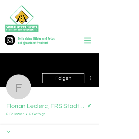
Teile deine Bilder und Fotos
auf @vorfahrtfrankfurt
Weitere Optionen
Folgen
Florian Leclerc, FRS St
Autor
Florian Leclerc, FRS Stadtausgabe, 17.06.2026
0 Follower
0 Gefolgt