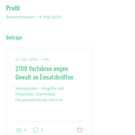
Profil
Beitrittsdatum: 14. Mai 2025
Beiträge
27. Jan. 2025
∙
1
Min.
2700 Verfahren wegen
Gewalt an Einsatzkräften
Wiesbaden - Angriffe auf
Polizisten, Santitäter,
Feuerwehrleute nehmen
zu. Hessens
Staatsanwaltschaften
gehen mit Nachdruck
gegen die...
4
0