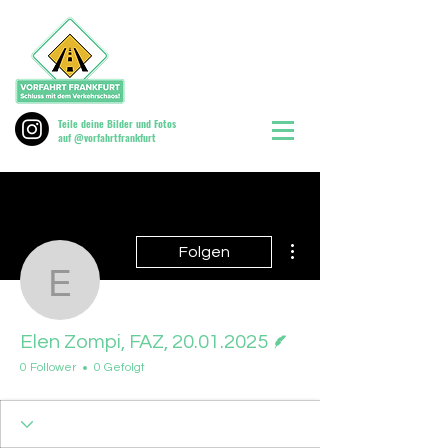
Teile deine Bilder und Fotos
auf @vorfahrtfrankfurt
Weitere Optionen
Folgen
Elen Zompi, FAZ, 20.01
Autor
Elen Zompi, FAZ, 20.01.2025
0 Follower
0 Gefolgt