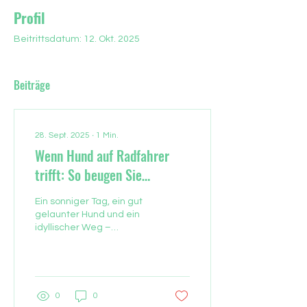
Profil
Beitrittsdatum: 12. Okt. 2025
Beiträge
28. Sept. 2025
∙
1
Min.
Wenn Hund auf Radfahrer
trifft: So beugen Sie
Streitigkeiten vor
Ein sonniger Tag, ein gut
gelaunter Hund und ein
idyllischer Weg –
eigentlich perfekte
Voraussetzungen für
einen entspannten
Spaziergang....
0
0