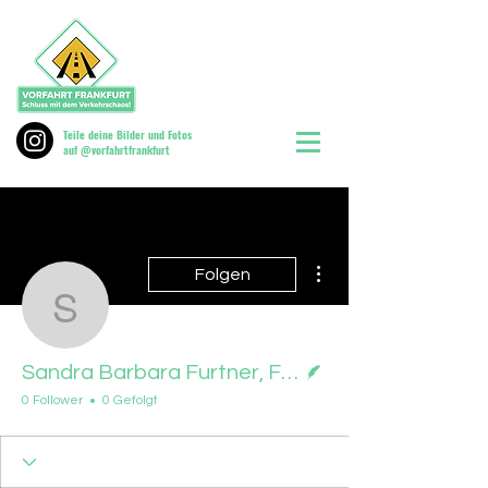
Teile deine Bilder und Fotos
auf @vorfahrtfrankfurt
Weitere Optionen
Folgen
Sandra Barbara Furtner
Autor
Sandra Barbara Furtner, FNP, 23.09.2025
0 Follower
0 Gefolgt