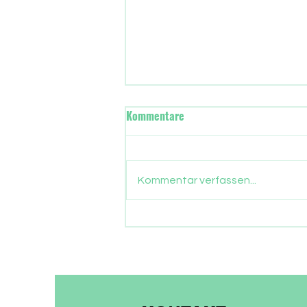
Wann übernimmt in Frankfurt
Kommentare
die neue Stadtregierung?
Gut drei Monate sind
vergangen, seit die Frankfurter
Kommentar verfassen...
ein neues Stadtparlament
gewählt haben. Nun gehen auch
die Parlamentarier in die
Sommerpause. Zeit, Bilanz zu
ziehen, was aus dem
Wählervotum gewor