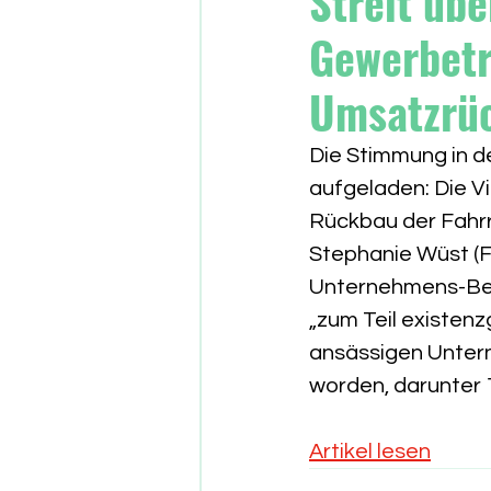
Streit übe
Gewerbetr
Umsatzrü
Die Stimmung in d
aufgeladen: Die Vi
Rückbau der Fahr
Stephanie Wüst (FD
Unternehmens-Bef
„zum Teil existen
ansässigen Untern
worden, darunter 
Artikel lesen