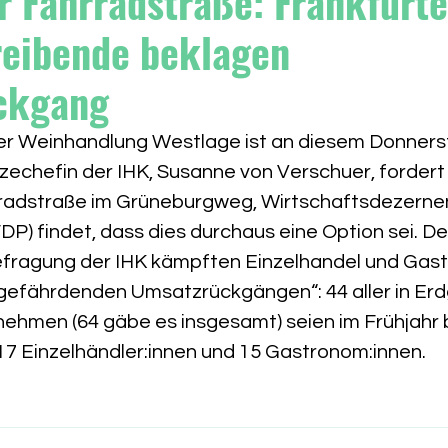
r Fahrradstraße: Frankfurte
eibende beklagen
ckgang
er Weinhandlung Westlage ist an diesem Donners
zechefin der IHK, Susanne von Verschuer, fordert
radstraße im Grüneburgweg, Wirtschaftsdezernen
P) findet, dass dies durchaus eine Option sei. Den
ragung der IHK kämpften Einzelhandel und Gast
zgefährdenden Umsatzrückgängen“: 44 aller in Er
ehmen (64 gäbe es insgesamt) seien im Frühjahr 
17 Einzelhändler:innen und 15 Gastronom:innen.