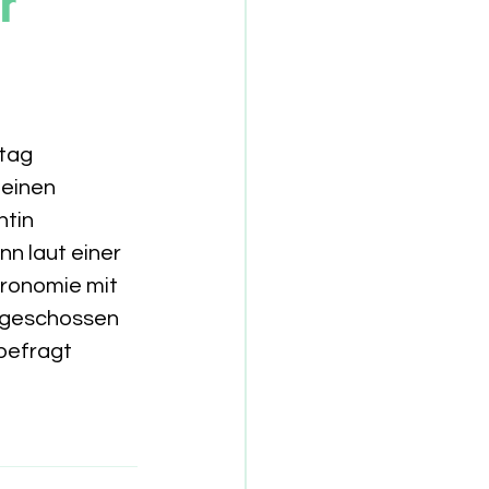
r
tag 
 einen 
tin 
n laut einer 
ronomie mit 
dgeschossen 
befragt 