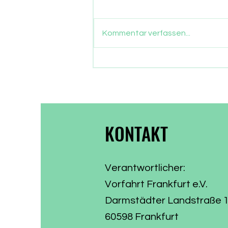
Gut drei Monate sind
vergangen, seit die Frankfurter
Kommentar verfassen...
ein neues Stadtparlament
gewählt haben. Nun gehen auch
die Parlamentarier in die
Sommerpause. Zeit, Bilanz zu
ziehen, was aus dem
Wählervotum gewor
KONTAKT
Verantwortlicher:
Vorfahrt Frankfurt e.V.
Darmstädter Landstraße 
60598 Frankfurt