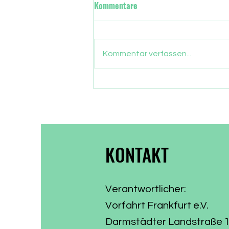
Wann übernimmt in Frankfurt
Kommentare
die neue Stadtregierung?
Gut drei Monate sind
vergangen, seit die Frankfurter
Kommentar verfassen...
ein neues Stadtparlament
gewählt haben. Nun gehen auch
die Parlamentarier in die
Sommerpause. Zeit, Bilanz zu
ziehen, was aus dem
Wählervotum gewor
KONTAKT
Verantwortlicher:
Vorfahrt Frankfurt e.V.
Darmstädter Landstraße 