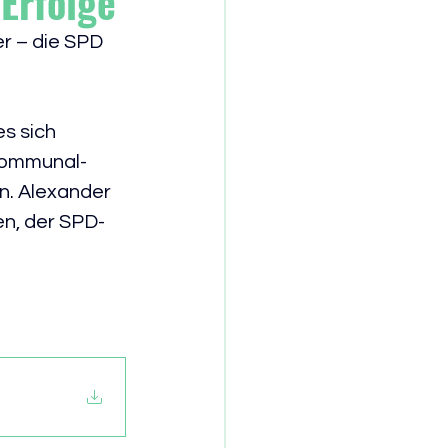
Erfolge
r – die SPD 
s sich 
Kommunal-
n. Alexander 
en, der SPD-