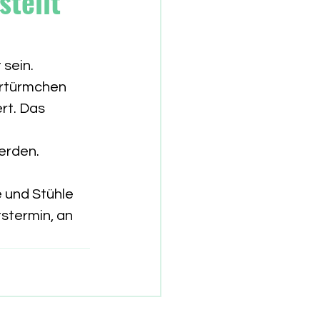
stellt
sein. 
rtürmchen 
t. Das 
erden. 
 und Stühle 
stermin, an 