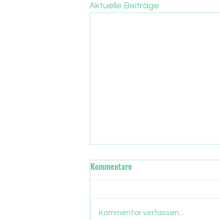
Aktuelle Beiträge
Wann übernimmt in Frankfurt
Kommentare
die neue Stadtregierung?
Gut drei Monate sind
vergangen, seit die Frankfurter
Kommentar verfassen...
ein neues Stadtparlament