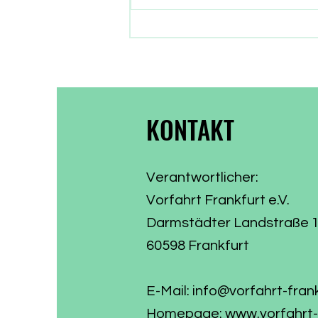
gewählt haben. Nun gehen auch
die Parlamentarier in die
Sommerpause. Zeit, Bilanz zu
ziehen, was aus dem
Wählervotum gewor
KONTAKT
Verantwortlicher:
Vorfahrt Frankfurt e.V.
Darmstädter Landstraße 
60598 Frankfurt
E-Mail:
info@vorfahrt-fran
Homepage:
www.vorfahrt-