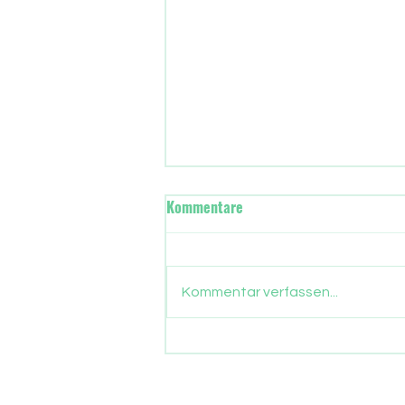
Wann übernimmt in Frankfurt
Kommentare
die neue Stadtregierung?
Gut drei Monate sind
vergangen, seit die Frankfurter
Kommentar verfassen...
ein neues Stadtparlament
gewählt haben. Nun gehen auch
die Parlamentarier in die
Sommerpause. Zeit, Bilanz zu
ziehen, was aus dem