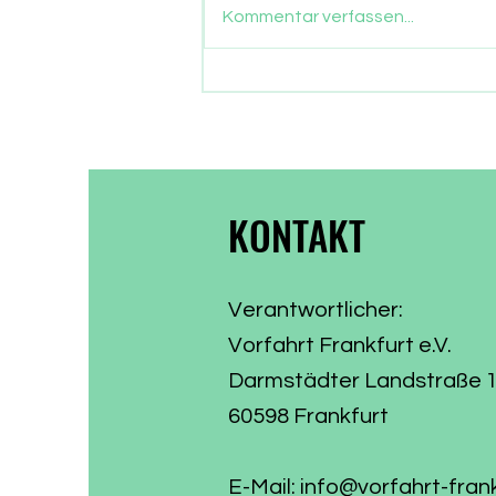
vergangen, seit die Frankfurter
Kommentar verfassen...
ein neues Stadtparlament
gewählt haben. Nun gehen auch
die Parlamentarier in die
Sommerpause. Zeit, Bilanz zu
ziehen, was aus dem
Wählervotum gewor
KONTAKT
Verantwortlicher:
Vorfahrt Frankfurt e.V.
Darmstädter Landstraße 
60598 Frankfurt
E-Mail:
info@vorfahrt-fran