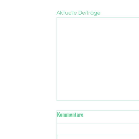
Aktuelle Beiträge
Wann übernimmt in Frankfurt
Kommentare
die neue Stadtregierung?
Gut drei Monate sind