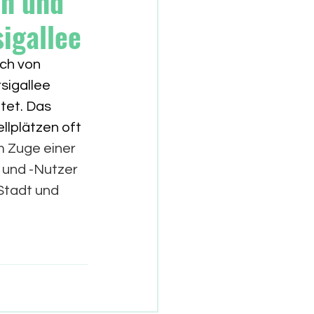
en und
igallee
ch von 
sigallee 
tet. Das 
llplätzen oft 
m Zuge einer 
und -Nutzer 
Stadt und 