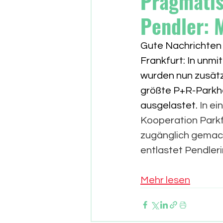
Pragmatis
Pendler: 
Gute Nachrichten 
Frankfurt: In unm
wurden nun zusätzl
größte P+R-Parkhau
ausgelastet. 
In ei
Kooperation Parkf
zugänglich gemach
entlastet Pendler
Mehr lesen