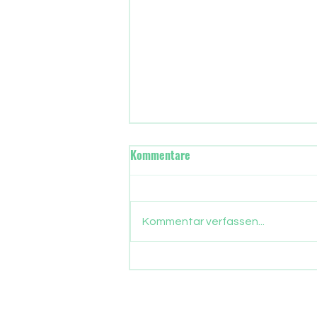
Wann übernimmt in Frankfurt
Kommentare
die neue Stadtregierung?
Gut drei Monate sind
vergangen, seit die Frankfurter
Kommentar verfassen...
ein neues Stadtparlament
gewählt haben. Nun gehen auch
die Parlamentarier in die
Sommerpause. Zeit, Bilanz zu
ziehen, was aus dem
Wählervotum gewor