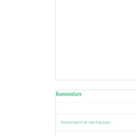
Wann übernimmt in Frankfurt
Kommentare
die neue Stadtregierung?
Gut drei Monate sind
vergangen, seit die Frankfurter
Kommentar verfassen...
ein neues Stadtparlament
gewählt haben. Nun gehen auch