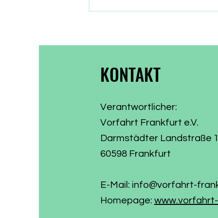
die Parlamentarier in die
Sommerpause. Zeit, Bilanz zu
ziehen, was aus dem
Wählervotum gewor
KONTAKT
Verantwortlicher:
Vorfahrt Frankfurt e.V.
Darmstädter Landstraße 
60598 Frankfurt
E-Mail:
info@vorfahrt-fran
Homepage:
www.vorfahrt-