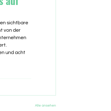
s auf
ten sichtbare 
t von der 
Unternehmen 
rt. 
en und acht 
Alle ansehen