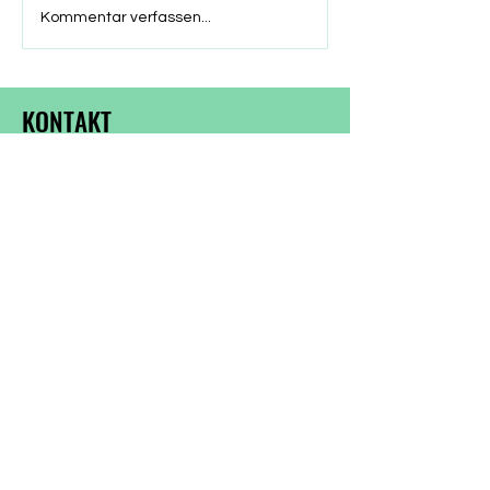
Emotionen, und auch
Kommentar verfassen...
persönlicher Verletzungen.
AmEnde trafen die Grünen
eine Entscheidung, von der
KONTAKT
alle Beteiligten versic
Verantwortlicher:
Vorfahrt Frankfurt e.V.
Darmstädter Landstraße 199
60598 Frankfurt
E-Mail:
info@vorfahrt-frankfurt.de
Homepage:
www.vorfahrt-
frankfurt.de
Frankfurt am Main 2025
Satzung
Cookies